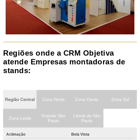
Regiões onde a CRM Objetiva
atende Empresas montadoras de
stands:
Região Central
Zona Norte
Zona Oeste
Zona Sul
Grande São
Litoral de São
Zona Leste
Paulo
Paulo
Aclimação
Bela Vista