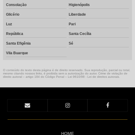
Consolação
Higienópolis
Glicério
Liberdade
Luz
Pari
República
Santa Cecília
Santa Efigênia
Sé
Vila Buarque
O conteúdo do texto desta página é de direito reservado. Sua reprodução, parcial ou total,
mesmo citando nossos links, é proibida sem a autorização do autor. Crime de violação de
direito autoral – artigo 184 do Código Penal –
Lei 9610/98 - Lei de direitos autorais
.
HOME