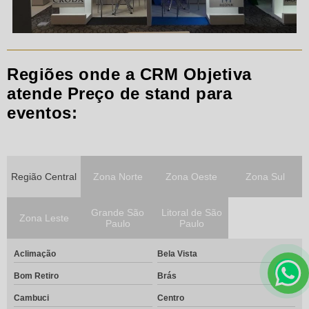
Regiões onde a CRM Objetiva
atende Preço de stand para
eventos:
Região Central
Zona Norte
Zona Oeste
Zona Sul
Grande São
Litoral de São
Zona Leste
Paulo
Paulo
Aclimação
Bela Vista
Bom Retiro
Brás
Cambuci
Centro