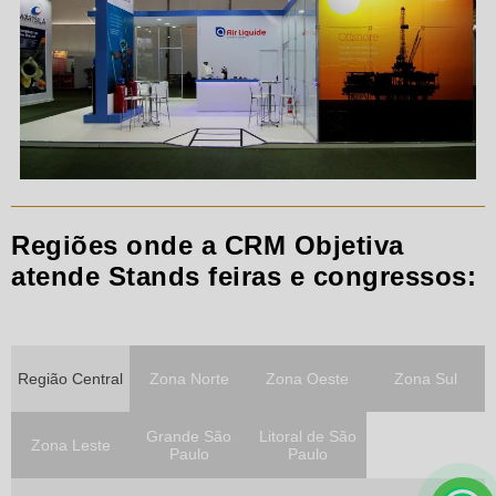
Regiões onde a CRM Objetiva
atende Stands feiras e congressos:
Região Central
Zona Norte
Zona Oeste
Zona Sul
Grande São
Litoral de São
Zona Leste
Paulo
Paulo