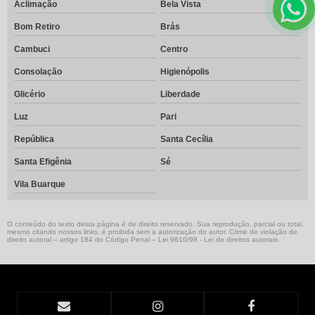
Aclimação
Bela Vista
Bom Retiro
Brás
Cambuci
Centro
Consolação
Higienópolis
Glicério
Liberdade
Luz
Pari
República
Santa Cecília
Santa Efigênia
Sé
Vila Buarque
O conteúdo do texto desta página é de direito reservado. Sua reprodução, parcial ou total,
mesmo citando nossos links, é proibida sem a autorização do autor. Crime de violação de
direito autoral – artigo 184 do Código Penal –
Lei 9610/98 - Lei de direitos autorais
.