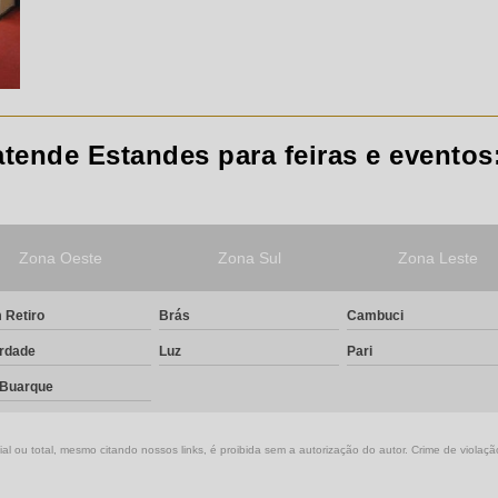
tende Estandes para feiras e eventos
Zona Oeste
Zona Sul
Zona Leste
 Retiro
Brás
Cambuci
erdade
Luz
Pari
 Buarque
l ou total, mesmo citando nossos links, é proibida sem a autorização do autor. Crime de violaçã