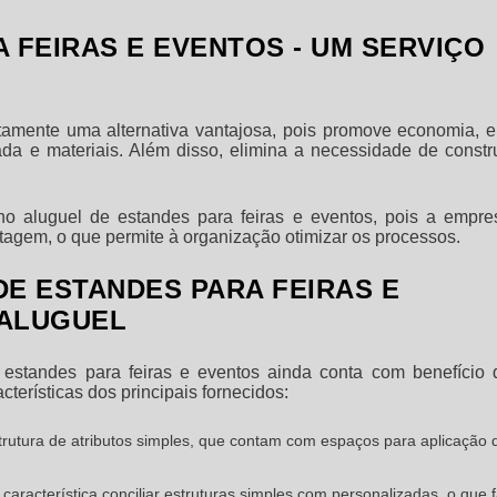
 FEIRAS E EVENTOS - UM SERVIÇO
tamente uma alternativa vantajosa, pois promove economia, e
da e materiais. Além disso, elimina a necessidade de constru
 no aluguel de
estandes para feiras e eventos
, pois a empre
ntagem, o que permite à organização otimizar os processos.
E ESTANDES PARA FEIRAS E
 ALUGUEL
e
estandes para feiras e eventos
ainda conta com benefício 
terísticas dos principais fornecidos:
trutura de atributos simples, que contam com espaços para aplicação 
característica conciliar estruturas simples com personalizadas, o que 