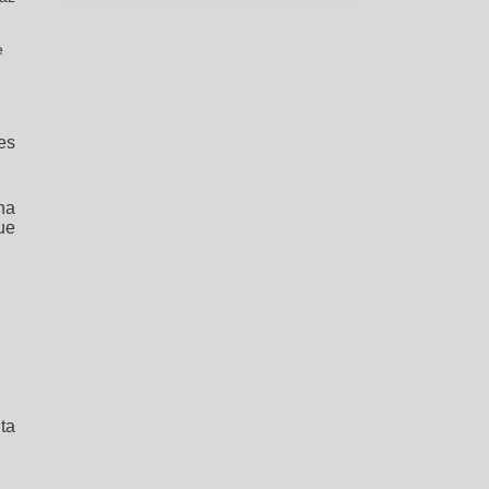
e
es
na
ue
ta