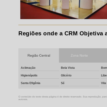
Regiões onde a CRM Objetiva a
Região Central
Zona Norte
Aclimação
Bela Vista
Bom
Higienópolis
Glicério
Lib
Santa Efigênia
Sé
Vila
O conteúdo do texto desta página é de direito reservado. Sua reprodução, parcia
autorais
.