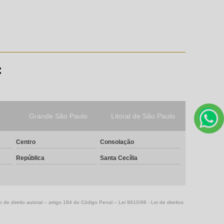
:
Grande São Paulo
Litoral de São Paulo
Centro
Consolação
República
Santa Cecília
o de direito autoral – artigo 184 do Código Penal –
Lei 9610/98 - Lei de direitos